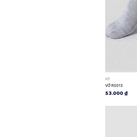
VỚ
VỚ RS013
53.000 ₫