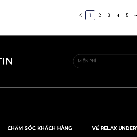
1
2
3
4
5
•
TIN
CHĂM SÓC KHÁCH HÀNG
VỀ RELAX UNDE