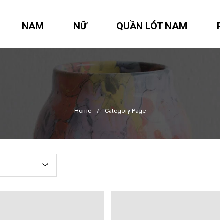
NAM
NỮ
QUẦN LÓT NAM
Home
/
Category Page
d