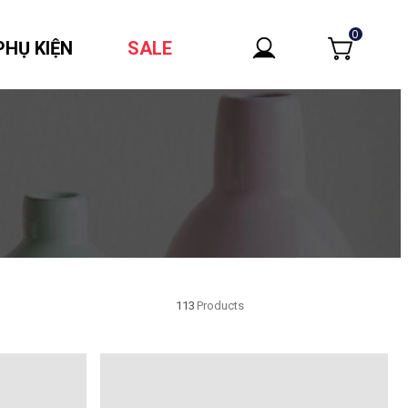
0
PHỤ KIỆN
SALE
113
Products