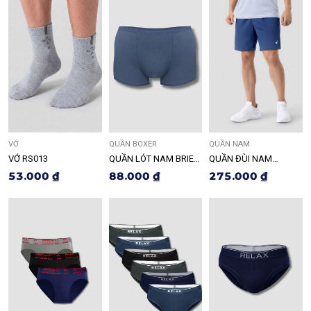
VỚ
QUẦN BOXER
QUẦN NAM
VỚ RS013
QUẦN LÓT NAM BRIEF
QUẦN ĐÙI NAM
RLTK080
RDOS005
53.000 ₫
88.000 ₫
275.000 ₫