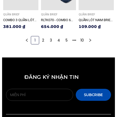
QUẦN BRIEF
QUẦN BRIEF
QUẦN BRIEF
COMBO 3 QUẦN LÓT
RLTK070 - COMBO 6
QUẦN LÓT NAM BRIEF
NAM BRIEF RDO122
QUẦN LÓT NAM
RLTK048
381.000 ₫
654.000 ₫
109.000 ₫
RELAX
1
2
3
4
5
•••
10
ĐĂNG KÝ NHẬN TIN
SUBCRIBE