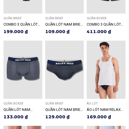
QUẦN BRIEF
QUẦN BRIEF
QUẦN BOXER
COMBO 3 QUẦN LÓT
QUẦN LÓT NAM BRIEF
COMBO 3 QUẦN LÓT
NAM BRIEF RDO138
RLTK070
NAM BOXER RDO123
199.000 ₫
109.000 ₫
411.000 ₫
QUẦN BOXER
QUẦN BRIEF
ÁO LÓT
QUẦN LÓT NAM
QUẦN LÓT NAM BRIEF
ÁO LÓT NAM RELAX
BOXER RLTK075
RLTK074
RA001
133.000 ₫
129.000 ₫
169.000 ₫