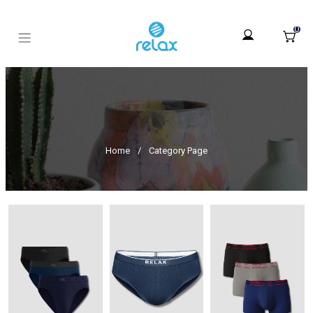
0
Home
/
Category Page