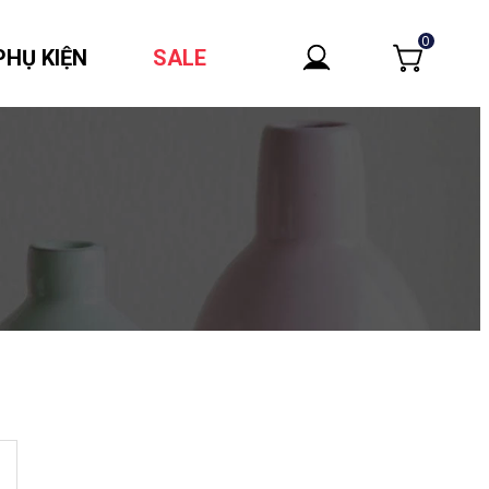
0
PHỤ KIỆN
SALE