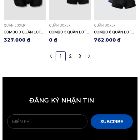
QUẦN BOXER
QUẦN BOXER
QUẦN BOXER
COMBO 3 QUẦN LÓT
COMBO 5 QUẦN LÓT
COMBO 6 QUẦN LÓT
NAM RLTK077
NAM BOXER RDO140
NAM BOXER RDO121
327.000 ₫
0 ₫
762.000 ₫
1
2
3
ĐĂNG KÝ NHẬN TIN
SUBCRIBE