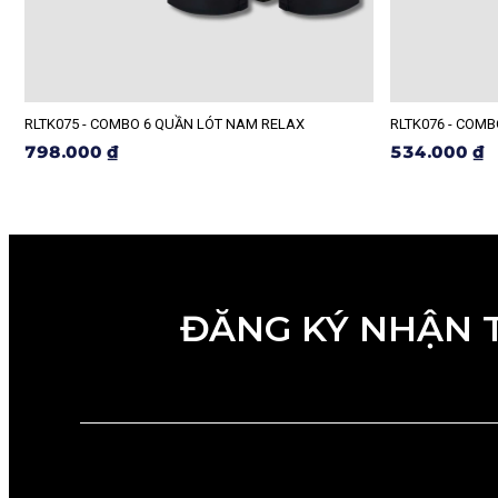
RLTK075 - COMBO 6 QUẦN LÓT NAM RELAX
RLTK076 - COM
798.000 ₫
534.000 ₫
ĐĂNG KÝ NHẬN 