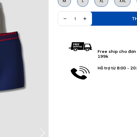
M
L
XL
XXL
THÊM V
Free ship cho đơn
199k
Hỗ trợ từ 8:00 - 20