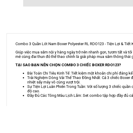
Combo 3 Quần Lót Nam Boxer Polyester RL RDO123 - Tiện Lợi & Tiết 
Giúp việc mua sắm nội y hàng ngày trở nên nhanh gọn, tươm tất và t
mẻ cùng đai thun đỏ thể thao chính là giải pháp mua sắm thông thái 
TẠI SAO BẠN NÊN CHỌN COMBO 3 CHIẾC BOXER RDO123?
Bài Toán Chi Tiêu Kinh Tế: Tiết kiệm một khoản chi phí đáng 
Trải Nghiệm Dòng Vải Thể Thao Đồng Nhất: Cả 3 chiếc Boxer đề
nhiệt sấy máy vô cùng vượt trội.
Sự Tiện Lợi Luân Phiên Trong Tuần: Với số lượng 3 chiếc quần 
độ cao.
Đầy Đủ Các Tông Màu Lịch Lãm: Set combo tập hợp đầy đủ các 