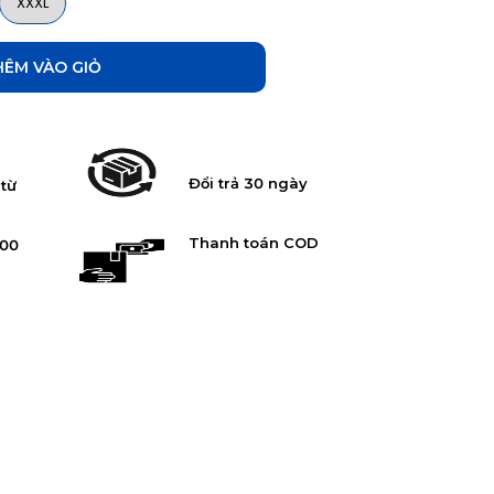
XXXL
ÀO GIỎ
Đổi trả 30 ngày
 từ
Thanh toán COD
:00