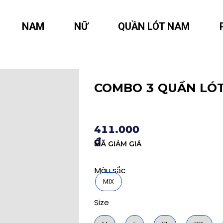
NAM
NỮ
QUẦN LÓT NAM
COMBO 3 QUẦN LÓ
411.000
₫
MÃ GIẢM GIÁ
Màu sắc
MIX
Size