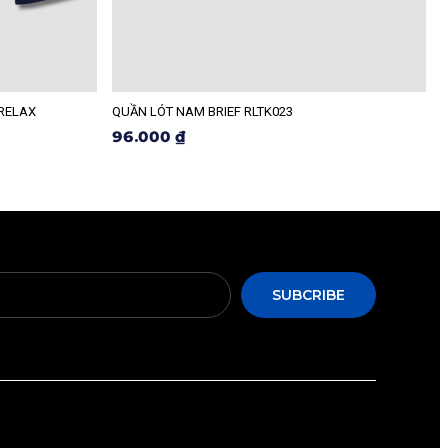
 RELAX
QUẦN LÓT NAM BRIEF RLTK023
R
96.000 ₫
SUBCRIBE