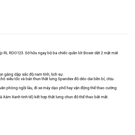
ấp RL RDO123. Sở hữu ngay bộ ba chiếc quần lót Boxer dệt 2 mặt mát
n gàng dập sắc độ nam tính, lịch sự.
hô siêu tốc và bản thun thắt lưng Spandex đỏ dẻo dai bền bỉ, chịu
m văn phòng ngồi lâu, đi xe máy dạo phố hay vận động thể thao cường
Xám Xanh tinh tế) kết hợp thắt lưng chun đỏ thể thao bắt mắt.