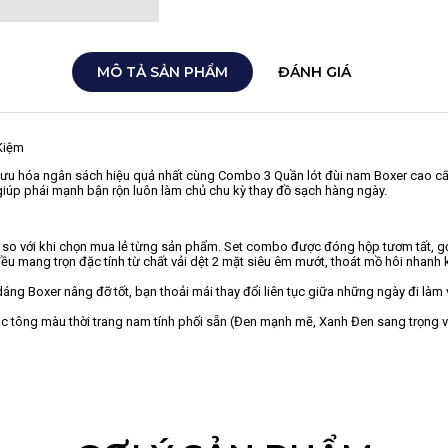
MÔ TẢ SẢN PHẨM
ĐÁNH GIÁ
Kiệm
ối ưu hóa ngân sách hiệu quả nhất cùng Combo 3 Quần lót đùi nam Boxer cao c
giúp phái mạnh bận rộn luôn làm chủ chu kỳ thay đồ sạch hàng ngày.
kể so với khi chọn mua lẻ từng sản phẩm. Set combo được đóng hộp tươm tất, gọ
u mang trọn đặc tính từ chất vải dệt 2 mặt siêu êm mướt, thoát mồ hôi nhanh k
dáng Boxer nâng đỡ tốt, bạn thoải mái thay đổi liên tục giữa những ngày đi là
tông màu thời trang nam tính phối sẵn (Đen mạnh mẽ, Xanh Đen sang trọng và 