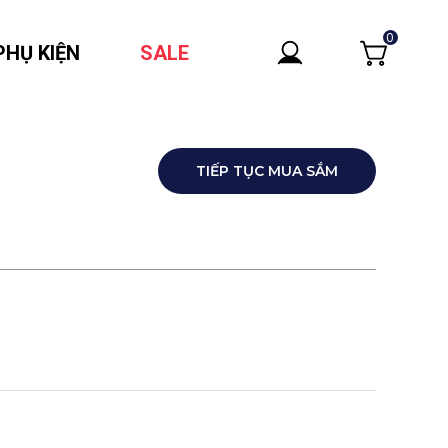
0
PHỤ KIỆN
SALE
TIẾP TỤC MUA SẮM