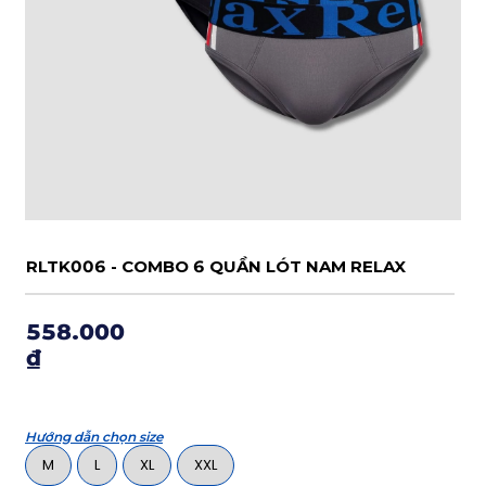
RLTK006 - COMBO 6 QUẦN LÓT NAM RELAX
558.000
₫
Hướng dẫn chọn size
M
L
XL
XXL