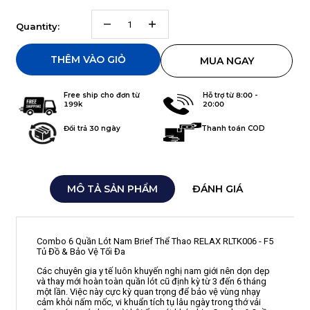
Quantity:
THÊM VÀO GIỎ
MUA NGAY
Hỗ trợ từ 8:00 -
Free ship cho đơn từ
20:00
199k
Thanh toán COD
Đổi trả 30 ngày
MÔ TẢ SẢN PHẨM
ĐÁNH GIÁ
Combo 6 Quần Lót Nam Brief Thể Thao RELAX RLTK006 - F5
Tủ Đồ & Bảo Vệ Tối Đa
Các chuyên gia y tế luôn khuyến nghị nam giới nên dọn dẹp
và thay mới hoàn toàn quần lót cũ định kỳ từ 3 đến 6 tháng
một lần. Việc này cực kỳ quan trọng để bảo vệ vùng nhạy
cảm khỏi nấm mốc, vi khuẩn tích tụ lâu ngày trong thớ vải