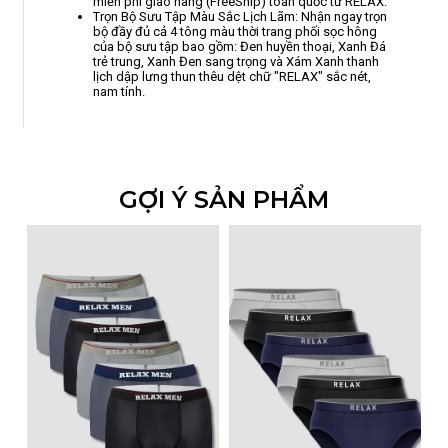
miễn phí giao hàng (FreeShip) toàn quốc từ RELAX.
Trọn Bộ Sưu Tập Màu Sắc Lịch Lãm: Nhận ngay trọn
bộ đầy đủ cả 4 tông màu thời trang phối sọc hông
của bộ sưu tập bao gồm: Đen huyền thoại, Xanh Đá
trẻ trung, Xanh Đen sang trọng và Xám Xanh thanh
lịch dập lưng thun thêu dệt chữ "RELAX" sắc nét,
nam tính.
GỢI Ý SẢN PHẨM