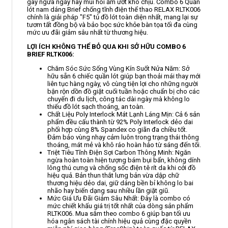
gây ngứa ngáy hay mùi hôi ẩm ướt khó chịu. Combo 6 Quần
lót nam dáng Brief chống tĩnh điện thể thao RELAX RLTK006
chính là giải pháp "F5" tủ đồ lót toàn diện nhất, mang lại sự
tươm tất đồng bộ và bảo bọc sức khỏe bàn tọa tối đa cùng
mức ưu đãi giảm sâu nhất từ thương hiệu.
LỢI ÍCH KHÔNG THỂ BỎ QUA KHI SỞ HỮU COMBO 6
BRIEF RLTK006:
Chăm Sóc Sức Sống Vùng Kín Suốt Nửa Năm: Sở
hữu sẵn 6 chiếc quần lót giúp bạn thoải mái thay mới
liên tục hàng ngày, vô cùng tiện lợi cho những người
bận rộn dồn đồ giặt cuối tuần hoặc chuẩn bị cho các
chuyến đi du lịch, công tác dài ngày mà không lo
thiếu đồ lót sạch thoáng, an toàn.
Chất Liệu Poly Interlock Mát Lạnh Láng Mịn: Cả 6 sản
phẩm đều cấu thành từ 92% Poly Interlock dẻo dai
phối hợp cùng 8% Spandex co giãn đa chiều tốt.
Đảm bảo vùng nhạy cảm luôn trong trạng thái thông
thoáng, mát mẻ và khô ráo hoàn hảo từ sáng đến tối.
Triệt Tiêu Tĩnh Điện Sợi Carbon Thông Minh: Ngăn
ngừa hoàn toàn hiện tượng bám bụi bẩn, không dính
lông thú cưng và chống sốc điện tê rít da khi cởi đồ
hiệu quả. Bản thun thắt lưng bản vừa dập chữ
thương hiệu dẻo dai, giữ dáng bền bỉ không lo bai
nhão hay biến dạng sau nhiều lần giặt giũ.
Mức Giá Ưu Đãi Giảm Sâu Nhất: Đây là combo có
mức chiết khấu giá trị tốt nhất của dòng sản phẩm
RLTK006. Mua sắm theo combo 6 giúp bạn tối ưu
hóa ngân sách tài chính hiệu quả cùng đặc quyền