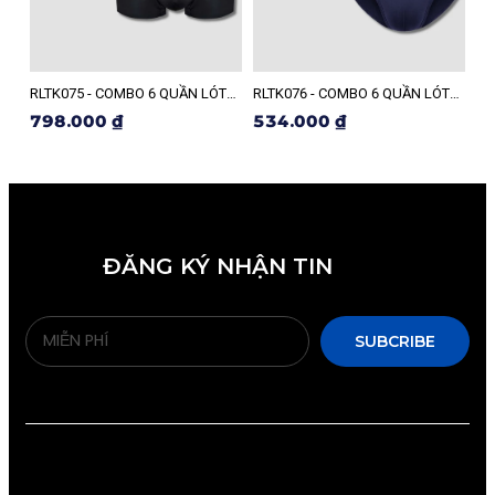
RLTK075 - COMBO 6 QUẦN LÓT
RLTK076 - COMBO 6 QUẦN LÓT
RL
NAM RELAX
NAM RELAX
NA
798.000 ₫
534.000 ₫
6
ĐĂNG KÝ NHẬN TIN
SUBCRIBE