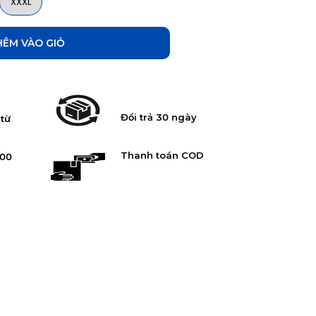
XXXL
ÀO GIỎ
Đổi trả 30 ngày
 từ
Thanh toán COD
:00