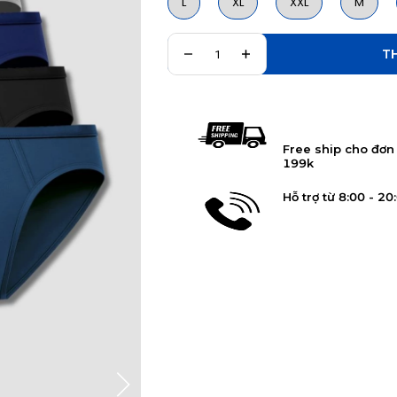
L
XL
XXL
M
THÊM V
Free ship cho đơn
199k
Hỗ trợ từ 8:00 - 20