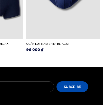
 RELAX
QUẦN LÓT NAM BRIEF RLTK023
R
96.000 ₫
SUBCRIBE