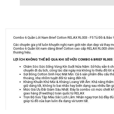
Combo 6 Quần Lót Nam Brief Cotton RELAX RL003 - F5 Tủ Đồ & Bảo 
Các chuyên gia y tế luôn khuyến nghị nam giới nên dọn dẹp và thay mớ
Combo 6 Quần lót nam dáng Brief Cotton cao cấp RELAX RL003 chính l
thương hiệu.
LỢI ÍCH KHÔNG THỂ BỎ QUA KHI SỞ HỮU COMBO 6 BRIEF RL003:
Chăm Sóc Sức Sống Vùng Kín Suốt Nửa Năm: Sở hữu sẵn 6 chiếc 
chuyến đi du lịch, công tác dài ngày mà không lo thiếu đồ lót 
Sợi Bông Cotton Sinh Học Mát Mịn: Cả 6 sản phẩm đều cấu thà
thoáng, nhẹ nhõm tuyệt đối từ sáng đến tối.
Kháng Khuẩn Khử Mùi & Kháng Loang Vết Ẩm: Khả năng thấm mồ 
giữ dáng tốt, không lo bai nhão hay biến dạng sau nhiều lần gi
Mức Giá Ưu Đãi Giảm Sâu Nhất: Đây là combo có mức chiết khấ
giao hàng (FreeShip) toàn quốc từ RELAX
Trọn Bộ Sưu Tập Màu Sắc Lịch Lãm: Nhận ngay trọn bộ đầy đủ
giúp tủ đồ của bạn luôn đa dạng và tươm tất.