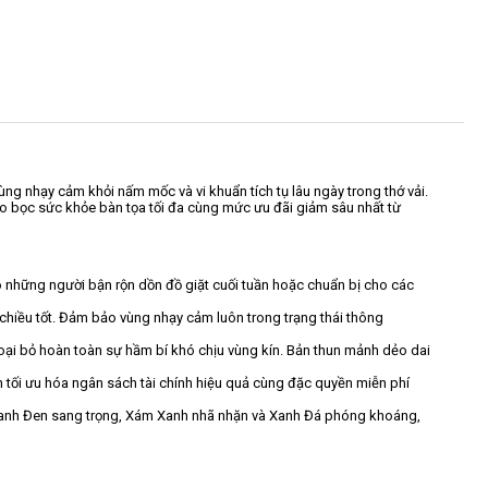
ng nhạy cảm khỏi nấm mốc và vi khuẩn tích tụ lâu ngày trong thớ vải.
ảo bọc sức khỏe bàn tọa tối đa cùng mức ưu đãi giảm sâu nhất từ
o những người bận rộn dồn đồ giặt cuối tuần hoặc chuẩn bị cho các
chiều tốt. Đảm bảo vùng nhạy cảm luôn trong trạng thái thông
ại bỏ hoàn toàn sự hầm bí khó chịu vùng kín. Bản thun mảnh dẻo dai
tối ưu hóa ngân sách tài chính hiệu quả cùng đặc quyền miễn phí
 Xanh Đen sang trọng, Xám Xanh nhã nhặn và Xanh Đá phóng khoáng,