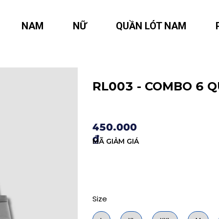
NAM
NỮ
QUẦN LÓT NAM
RL003 - COMBO 6 
450.000
₫
MÃ GIẢM GIÁ
Size