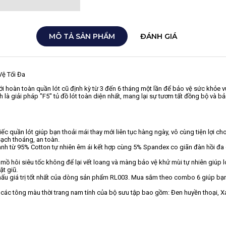
MÔ TẢ SẢN PHẨM
ĐÁNH GIÁ
Vệ Tối Đa
i hoàn toàn quần lót cũ định kỳ từ 3 đến 6 tháng một lần để bảo vệ sức khỏe vù
à giải pháp "F5" tủ đồ lót toàn diện nhất, mang lại sự tươm tất đồng bộ và b
quần lót giúp bạn thoải mái thay mới liên tục hàng ngày, vô cùng tiện lợi ch
sạch thoáng, an toàn.
nh từ 95% Cotton tự nhiên êm ái kết hợp cùng 5% Spandex co giãn đàn hồi đa 
hôi siêu tốc không để lại vết loang và màng bảo vệ khử mùi tự nhiên giúp lo
ặt giũ.
u giá trị tốt nhất của dòng sản phẩm RL003. Mua sắm theo combo 6 giúp bạn 
 các tông màu thời trang nam tính của bộ sưu tập bao gồm: Đen huyền thoại,