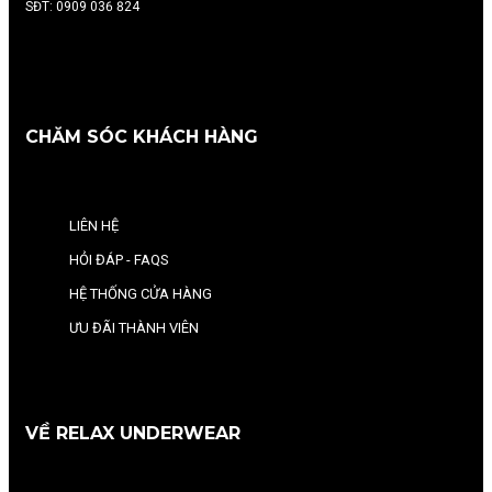
SĐT: 0909 036 824
CHĂM SÓC KHÁCH HÀNG
LIÊN HỆ
HỎI ĐÁP - FAQS
HỆ THỐNG CỬA HÀNG
ƯU ĐÃI THÀNH VIÊN
VỀ RELAX UNDERWEAR