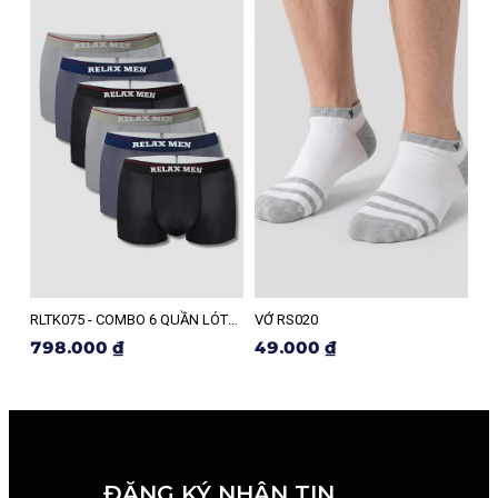
RLTK075 - COMBO 6 QUẦN LÓT
VỚ RS020
RL
NAM RELAX
NA
798.000 ₫
49.000 ₫
5
ĐĂNG KÝ NHẬN TIN