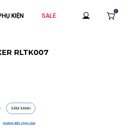
0
PHỤ KIỆN
SALE
XER RLTK007
XÁM XANH
Hướng dẫn chọn size