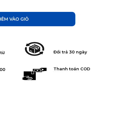
ÀO GIỎ
Đổi trả 30 ngày
 từ
Thanh toán COD
:00