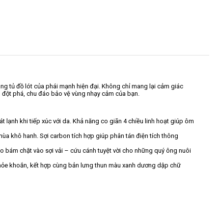
ng tủ đồ lót của phái mạnh hiện đại. Không chỉ mang lại cảm giác
ện đột phá, chu đáo bảo vệ vùng nhạy cảm của bạn.
 lạnh khi tiếp xúc với da. Khả năng co giãn 4 chiều linh hoạt giúp ôm
 mùa khô hanh. Sợi carbon tích hợp giúp phân tán điện tích thông
o bám chặt vào sợi vải – cứu cánh tuyệt vời cho những quý ông nuôi
 khỏe khoắn, kết hợp cùng bản lưng thun màu xanh dương dập chữ