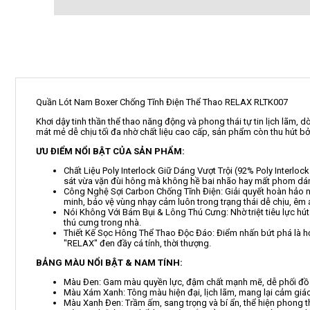
Quần Lót Nam Boxer Chống Tĩnh Điện Thể Thao RELAX RLTK007
Khơi dậy tinh thần thể thao năng động và phong thái tự tin lịch lãm
mát mẻ dễ chịu tối đa nhờ chất liệu cao cấp, sản phẩm còn thu hút b
ƯU ĐIỂM NỔI BẬT CỦA SẢN PHẨM:
Chất Liệu Poly Interlock Giữ Dáng Vượt Trội (92% Poly Interloc
sát vừa vặn đùi hông mà không hề bai nhão hay mất phom dán
Công Nghệ Sợi Carbon Chống Tĩnh Điện: Giải quyết hoàn hảo nỗi 
minh, bảo vệ vùng nhạy cảm luôn trong trạng thái dễ chịu, êm ái
Nói Không Với Bám Bụi & Lông Thú Cưng: Nhờ triệt tiêu lực hú
thú cưng trong nhà.
Thiết Kế Sọc Hông Thể Thao Độc Đáo: Điểm nhấn bứt phá là họ
"RELAX" đen đầy cá tính, thời thượng.
BẢNG MÀU NỔI BẬT & NAM TÍNH:
Màu Đen: Gam màu quyền lực, đậm chất mạnh mẽ, dễ phối đồ 
Màu Xám Xanh: Tông màu hiện đại, lịch lãm, mang lại cảm giác 
Màu Xanh Đen: Trầm ấm, sang trọng và bí ẩn, thể hiện phong thá