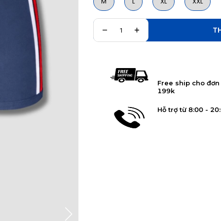
M
L
XL
XXL
THÊM V
Free ship cho đơn
199k
Hỗ trợ từ 8:00 - 20