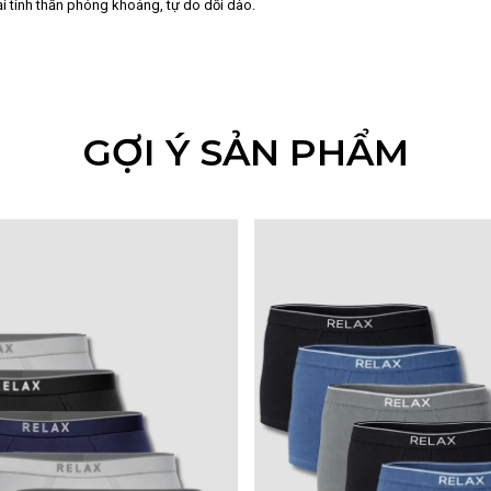
i tinh thần phóng khoáng, tự do dồi dào.
GỢI Ý SẢN PHẨM