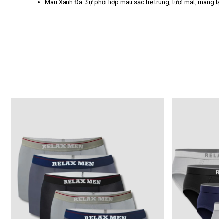
Màu Xanh Đá: Sự phối hợp màu sắc trẻ trung, tươi mát, mang lạ