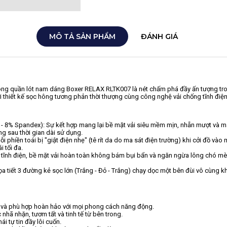
MÔ TẢ SẢN PHẨM
ĐÁNH GIÁ
, dòng quần lót nam dáng Boxer RELAX RLTK007 là nét chấm phá đầy ấn tượng tro
ởi thiết kế sọc hông tương phản thời thượng cùng công nghệ vải chống tĩnh đi
k - 8% Spandex): Sự kết hợp mang lại bề mặt vải siêu mềm mịn, nhẵn mượt và mát
g sau thời gian dài sử dụng.
phiền toái bị "giật điện nhẹ" (tê rít da do ma sát điện trường) khi cởi đồ vào
 tối đa.
t tĩnh điện, bề mặt vải hoàn toàn không bám bụi bẩn và ngăn ngừa lông chó mè
a tiết 3 đường kẻ sọc lớn (Trắng - Đỏ - Trắng) chạy dọc một bên đùi vô cùng
và phù hợp hoàn hảo với mọi phong cách năng động.
nhã nhặn, tươm tất và tinh tế từ bên trong.
i tự tin đầy lôi cuốn.