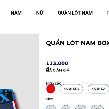
NAM
NỮ
QUẦN LÓT NAM
QUẦN LÓT NAM BO
113.000
₫
MÃ GIẢM GIÁ
Màu sắc
.
XANH ĐEN
XANH ĐÁ
Size