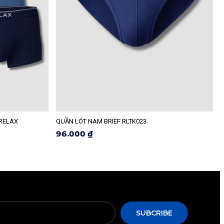
 RELAX
QUẦN LÓT NAM BRIEF RLTK023
R
96.000 ₫
SUBCRIBE